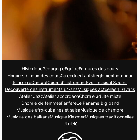
Historique
Pédagogie
Equipe
Formules des cours
Horaires / Lieux des cours
Calendrier
Tarifs
Règlement intérieur
S’inscrire
Contact
Cours d’instrument
Éveil musical 3/5ans
Découverte des instruments 6/7ans
Musiques actuelles 11/17ans
Atelier Jazz
Atelier accordéon
Chorale adulte mixte
Chorale de femmes
Fanfare
Le Paname Big band
Musique afro-cubaines et salsa
Musique de chambre
Musique des balkans
Musique Klezmer
Musiques traditionnelles
Ukulélé