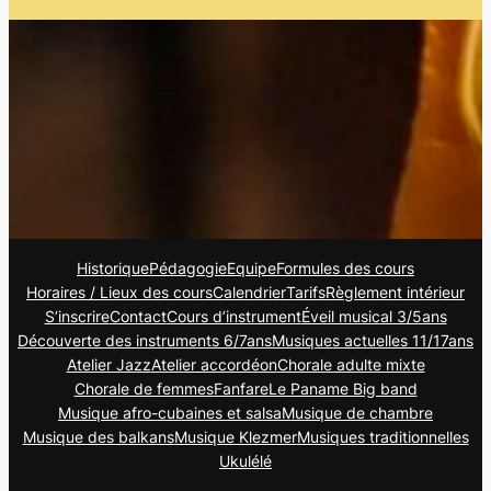
Historique
Pédagogie
Equipe
Formules des cours
Horaires / Lieux des cours
Calendrier
Tarifs
Règlement intérieur
S’inscrire
Contact
Cours d’instrument
Éveil musical 3/5ans
Découverte des instruments 6/7ans
Musiques actuelles 11/17ans
Atelier Jazz
Atelier accordéon
Chorale adulte mixte
Chorale de femmes
Fanfare
Le Paname Big band
Musique afro-cubaines et salsa
Musique de chambre
Musique des balkans
Musique Klezmer
Musiques traditionnelles
Ukulélé