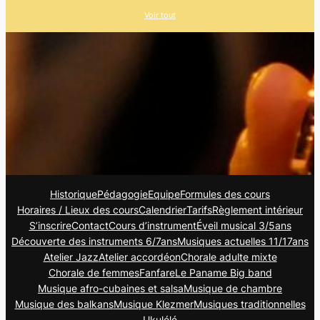
Voir tout
Historique
Pédagogie
Equipe
Formules des cours
Horaires / Lieux des cours
Calendrier
Tarifs
Règlement intérieur
S’inscrire
Contact
Cours d’instrument
Éveil musical 3/5ans
Découverte des instruments 6/7ans
Musiques actuelles 11/17ans
Atelier Jazz
Atelier accordéon
Chorale adulte mixte
Chorale de femmes
Fanfare
Le Paname Big band
Musique afro-cubaines et salsa
Musique de chambre
Musique des balkans
Musique Klezmer
Musiques traditionnelles
Ukulélé